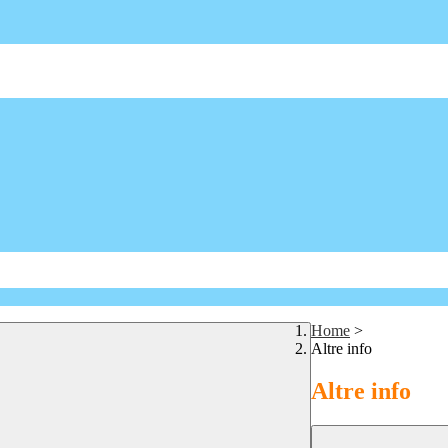
Home
>
Altre info
Altre info