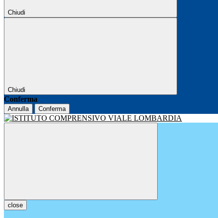
Chiudi
Chiudi
Conferma
Annulla
Conferma
close