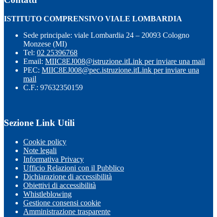
ISTITUTO COMPRENSIVO VIALE LOMBARDIA
Sede principale: viale Lombardia 24 – 20093 Cologno
Monzese (MI)
Tel:
02 25396768
Email:
MIIC8EJ008@istruzione.it
Link per inviare una mail
PEC:
MIIC8EJ008@pec.istruzione.it
Link per inviare una
mail
C.F.: 97632350159
Sezione Link Utili
Cookie policy
Note legali
Informativa Privacy
Ufficio Relazioni con il Pubblico
Dichiarazione di accessibilità
Obiettivi di accessibilità
Whistleblowing
Gestione consensi cookie
Amministrazione trasparente