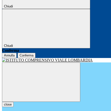
Chiudi
Chiudi
Conferma
Annulla
Conferma
close