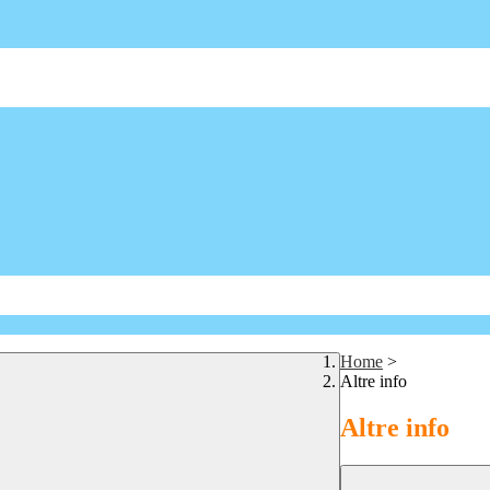
Home
>
Altre info
Altre info