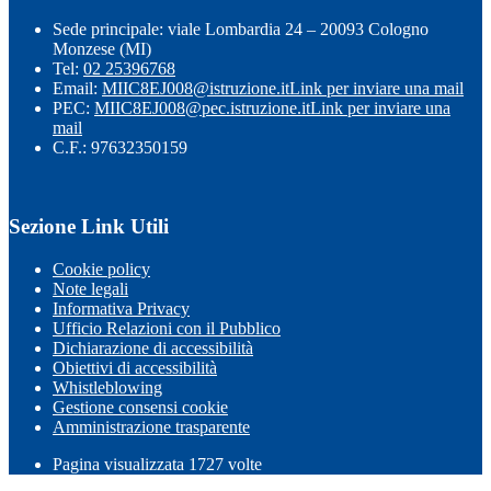
Sede principale: viale Lombardia 24 – 20093 Cologno
Monzese (MI)
Tel:
02 25396768
Email:
MIIC8EJ008@istruzione.it
Link per inviare una mail
PEC:
MIIC8EJ008@pec.istruzione.it
Link per inviare una
mail
C.F.: 97632350159
Sezione Link Utili
Cookie policy
Note legali
Informativa Privacy
Ufficio Relazioni con il Pubblico
Dichiarazione di accessibilità
Obiettivi di accessibilità
Whistleblowing
Gestione consensi cookie
Amministrazione trasparente
Pagina visualizzata
1727
volte