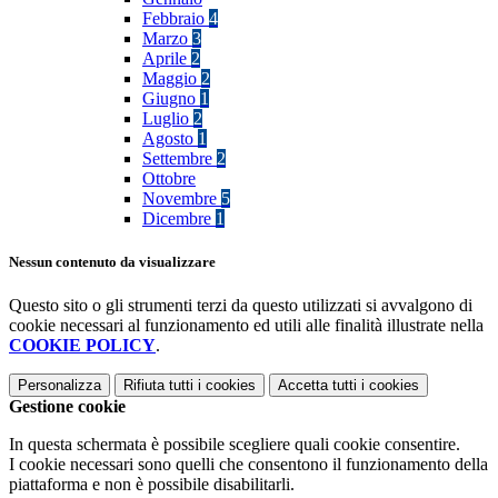
Febbraio
4
Marzo
3
Aprile
2
Maggio
2
Giugno
1
Luglio
2
Agosto
1
Settembre
2
Ottobre
Novembre
5
Dicembre
1
Nessun contenuto da visualizzare
Questo sito o gli strumenti terzi da questo utilizzati si avvalgono di
cookie necessari al funzionamento ed utili alle finalità illustrate nella
COOKIE POLICY
.
Personalizza
Rifiuta tutti
i cookies
Accetta tutti
i cookies
Gestione cookie
In questa schermata è possibile scegliere quali cookie consentire.
I cookie necessari sono quelli che consentono il funzionamento della
piattaforma e non è possibile disabilitarli.