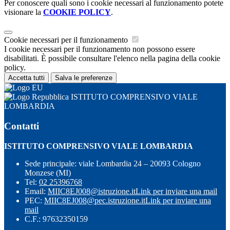
Per conoscere quali sono i cookie necessari al funzionamento potete
visionare la
COOKIE POLICY
.
Cookie necessari per il funzionamento
I cookie necessari per il funzionamento non possono essere
disabilitati. È possibile consultare l'elenco nella pagina della cookie
policy.
Accetta tutti
Salva le preferenze
ISTITUTO COMPRENSIVO VIALE
LOMBARDIA
Contatti
ISTITUTO COMPRENSIVO VIALE LOMBARDIA
Sede principale: viale Lombardia 24 – 20093 Cologno
Monzese (MI)
Tel:
02 25396768
Email:
MIIC8EJ008@istruzione.it
Link per inviare una mail
PEC:
MIIC8EJ008@pec.istruzione.it
Link per inviare una
mail
C.F.: 97632350159