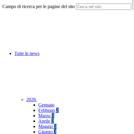
Campo di ricerca per le pagine del sito
Tutte le news
2026
Gennaio
Febbraio
2
Marzo
1
Aprile
2
Maggio
3
Giugno
2