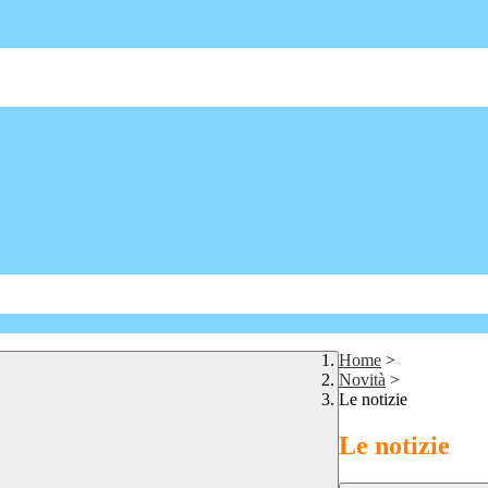
Home
>
Novità
>
Le notizie
Le notizie