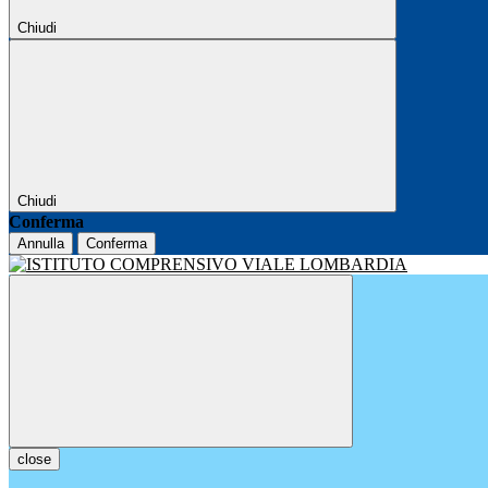
Chiudi
Chiudi
Conferma
Annulla
Conferma
close