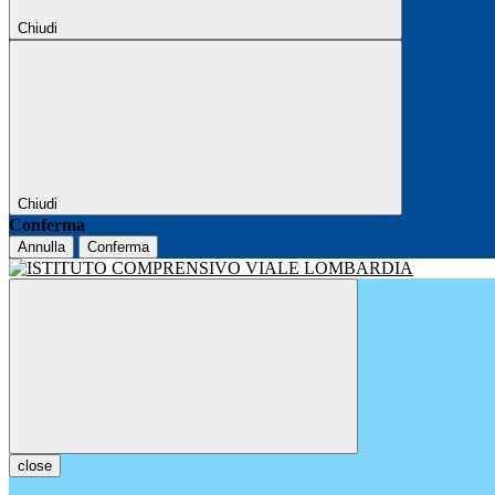
Chiudi
Chiudi
Conferma
Annulla
Conferma
close