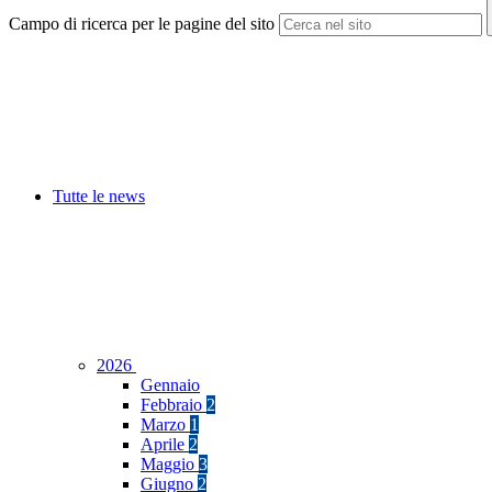
Campo di ricerca per le pagine del sito
Tutte le news
2026
Gennaio
Febbraio
2
Marzo
1
Aprile
2
Maggio
3
Giugno
2