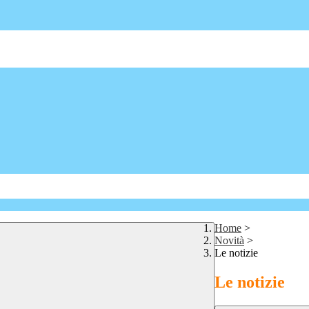
Home
>
Novità
>
Le notizie
Le notizie