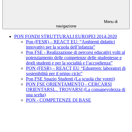
Menu di
navigazione
PON FONDI STRUTTURALI EUROPEI 2014-2020
Pon (FESR) – REACT EU: “Ambienti didattici
innovativi per la scuola dell’infanzia”
Pon FSE - Realizzazione di percorsi educativi volti al
potenziamento delle competenze delle studentesse e
degli studenti e per la socialità e l’accoglienza”
PON (FESR) – REACT EU “Edugreen: laboratori di
sostenibilità per il primo ciclo”
Pon FSE Spazio Studenti (La scuola che vorrei)
PON FSE ORIENTAMENTO - CERCARSI
ORIENTARSI... TROVARSI (La consapevolezza di
una scelta)
PON - COMPETENZE DI BASE