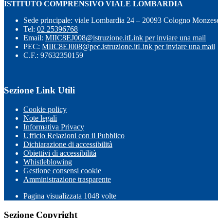
ISTITUTO COMPRENSIVO VIALE LOMBARDIA
Sede principale: viale Lombardia 24 – 20093 Cologno Monzes
Tel:
02 25396768
Email:
MIIC8EJ008@istruzione.it
Link per inviare una mail
PEC:
MIIC8EJ008@pec.istruzione.it
Link per inviare una mail
C.F.: 97632350159
Sezione Link Utili
Cookie policy
Note legali
Informativa Privacy
Ufficio Relazioni con il Pubblico
Dichiarazione di accessibilità
Obiettivi di accessibilità
Whistleblowing
Gestione consensi cookie
Amministrazione trasparente
Pagina visualizzata
1048
volte
Sezione Copyright