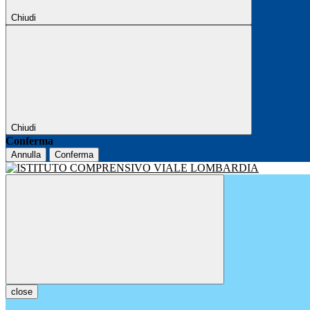
Chiudi
Chiudi
Conferma
Annulla
Conferma
close