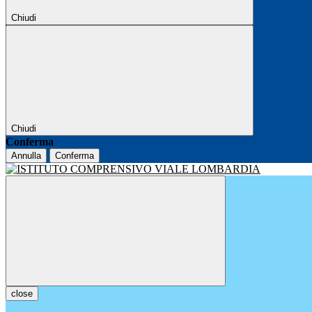
Chiudi
Chiudi
Conferma
Annulla
Conferma
close