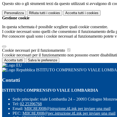
Questo sito o gli strumenti terzi da questo utilizzati si avvalgono di coo
Personalizza
Rifiuta tutti
i cookies
Accetta tutti
i cookies
Gestione cookie
In questa schermata è possibile scegliere quali cookie consentire.
I cookie necessari sono quelli che consentono il funzionamento della pi
Per conoscere quali sono i cookie necessari al funzionamento potete v
Cookie necessari per il funzionamento
I cookie necessari per il funzionamento non possono essere disabilitati.
Accetta tutti
Salva le preferenze
ISTITUTO COMPRENSIVO VIALE LOMB
Contatti
ISTITUTO COMPRENSIVO VIALE LOMBARDIA
Sede principale: viale Lombardia 24 – 20093 Cologno Monzes
Tel:
02 25396768
Email:
MIIC8EJ008@istruzione.it
Link per inviare una mail
PEC:
MIIC8EJ008@pec.istruzione.it
Link per inviare una mail