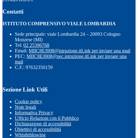
Contatti
ISTITUTO COMPRENSIVO VIALE LOMBARDIA
Sede principale: viale Lombardia 24 – 20093 Cologno
Monzese (MI)
Tel:
02 25396768
Email:
MIIC8EJ008@istruzione.it
Link per inviare una mail
PEC:
MIIC8EJ008@pec.istruzione.it
Link per inviare una
mail
C.F.: 97632350159
Sezione Link Utili
Cookie policy
Note legali
Informativa Privacy
Ufficio Relazioni con il Pubblico
Dichiarazione di accessibilità
Obiettivi di accessibilità
Whistleblowing