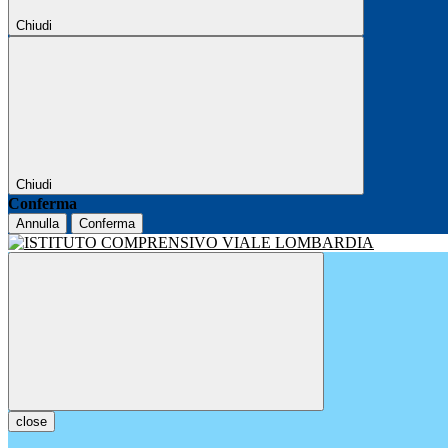
Chiudi
Chiudi
Conferma
Annulla
Conferma
close