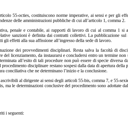
’articolo 55-octies, costituiscono norme imperative, ai sensi e per gli ef
pendenze delle amministrazioni pubbliche di cui all’articolo 1, comma 2.
ativa, penale e contabile, ai rapporti di lavoro di cui al comma 1 si 
lative sanzioni è definita dai contratti collettivi. La pubblicazione sul
i gli effetti alla sua affissione all’ingresso della sede di lavoro.
azione dei provvedimenti disciplinari. Resta salva la facoltà di disci
inare del licenziamento, da instaurarsi e concludersi entro un termine no
minata all’esito di tali procedure non può essere di specie diversa da qu
l procedimento disciplinare restano sospesi dalla data di apertura della 
edura conciliativa che ne determinano l’inizio e la conclusione.
i ascrivibili al dirigente ai sensi degli articoli 55-bis, comma 7, e 55-se
bis, ma le determinazioni conclusive del procedimento sono adottate dal di
ti i seguenti: