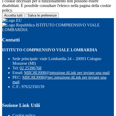
I cookie necessari per il funzionamento non possono essere
disabilitati. È possibile consultare l'elenco nella pagina della cookie
policy.
Accetta tutti
Salva le preferenze
ISTITUTO COMPRENSIVO VIALE
LOMBARDIA
Contatti
ISTITUTO COMPRENSIVO VIALE LOMBARDIA
Sede principale: viale Lombardia 24 – 20093 Cologno
Monzese (MI)
Tel:
02 25396768
Email:
MIIC8EJ008@istruzione.it
Link per inviare una mail
PEC:
MIIC8EJ008@pec.istruzione.it
Link per inviare una
mail
C.F.: 97632350159
Sezione Link Utili
Cookie policy