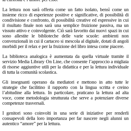
La lettura non sarà offerta come un fatto isolato, bensì come un
insieme ricco di esperienze positive e significative, di possibilità di
condivisione e confronto, di possibilità creative ed espressive in cui
il risultato finale non sarà una semplice fruizione passiva, ma un
vissuto attivo e coinvolgente. Ciò sarà favorito dai nuovi spazi in cui
sono allestite le biblioteche delle varie scuole: ambienti non
convenzionali in cui il cartaceo si mescola al digitale, dotati di angoli
morbidi per il relax e per la fruizione del libro intesa come piacere.
La biblioteca analogica è aumentata da quella virtuale tramite il
servizio Media Library On Line, che consente l’approccio a migliaia
di risorse aggiuntive utili per la didattica e per la lettura individuale
di tutta la comunità scolastica.
Gli insegnanti operano da mediatori e mettono in atto tutte le
strategie che facilitino il rapporto con la lingua scritta e creino
l’abitudine alla lettura. In particolare, praticano la lettura ad alta
voce, come metodologia strutturata che serve a potenziare diverse
competenze trasversali.
I genitori sono coinvolti in una serie di iniziative per renderli
consapevoli della loro importanza per far nascere negli alunni un
autentico “amore” per la lettura.