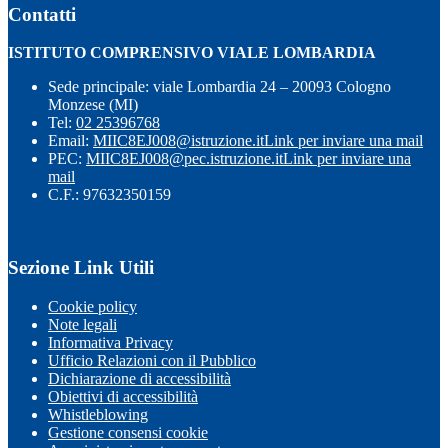
Contatti
ISTITUTO COMPRENSIVO VIALE LOMBARDIA
Sede principale: viale Lombardia 24 – 20093 Cologno
Monzese (MI)
Tel:
02 25396768
Email:
MIIC8EJ008@istruzione.it
Link per inviare una mail
PEC:
MIIC8EJ008@pec.istruzione.it
Link per inviare una
mail
C.F.: 97632350159
Sezione Link Utili
Cookie policy
Note legali
Informativa Privacy
Ufficio Relazioni con il Pubblico
Dichiarazione di accessibilità
Obiettivi di accessibilità
Whistleblowing
Gestione consensi cookie