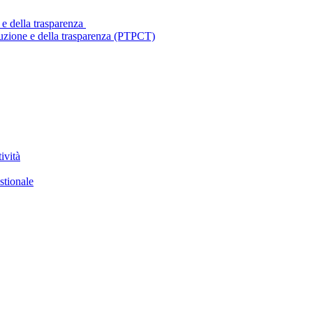
 e della trasparenza
ruzione e della trasparenza (PTPCT)
ività
stionale