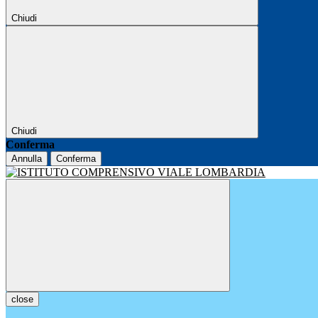
Chiudi
Chiudi
Conferma
Annulla
Conferma
close