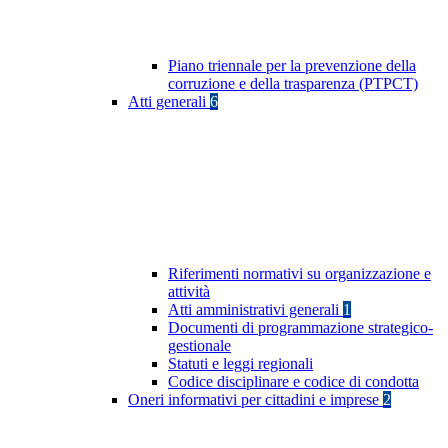
Piano triennale per la prevenzione della
corruzione e della trasparenza (PTPCT)
Atti generali
6
Riferimenti normativi su organizzazione e
attività
Atti amministrativi generali
1
Documenti di programmazione strategico-
gestionale
Statuti e leggi regionali
Codice disciplinare e codice di condotta
Oneri informativi per cittadini e imprese
2