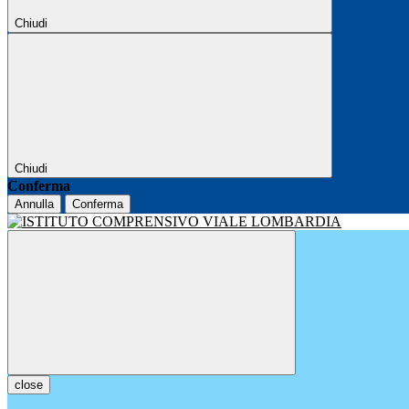
Chiudi
Chiudi
Conferma
Annulla
Conferma
close