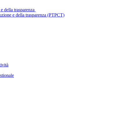
 e della trasparenza
ruzione e della trasparenza (PTPCT)
ività
stionale