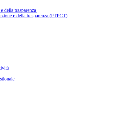
 e della trasparenza
ruzione e della trasparenza (PTPCT)
ività
stionale