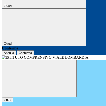
Chiudi
Chiudi
Conferma
Annulla
Conferma
close