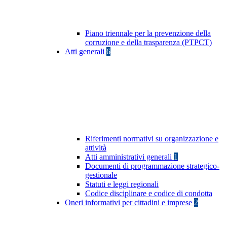
Piano triennale per la prevenzione della
corruzione e della trasparenza (PTPCT)
Atti generali
6
Riferimenti normativi su organizzazione e
attività
Atti amministrativi generali
1
Documenti di programmazione strategico-
gestionale
Statuti e leggi regionali
Codice disciplinare e codice di condotta
Oneri informativi per cittadini e imprese
2