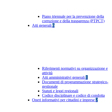
Piano triennale per la prevenzione della
corruzione e della trasparenza (PTPCT)
Atti generali
6
Riferimenti normativi su organizzazione e
attività
Atti amministrativi generali
1
Documenti di programmazione strategico-
gestionale
Statuti e leggi regionali
Codice disciplinare e codice di condotta
Oneri informativi per cittadini e imprese
2