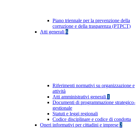
Piano triennale per la prevenzione della
corruzione e della trasparenza (PTPCT)
Atti generali
6
Riferimenti normativi su organizzazione e
attività
Atti amministrativi generali
1
Documenti di programmazione strategico-
gestionale
Statuti e leggi regionali
Codice disciplinare e codice di condotta
Oneri informativi per cittadini e imprese
2