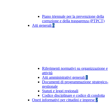
Piano triennale per la prevenzione della
corruzione e della trasparenza (PTPCT)
Atti generali
6
Riferimenti normativi su organizzazione e
attività
Atti amministrativi generali
1
Documenti di programmazione strategico-
gestionale
Statuti e leggi regionali
Codice disciplinare e codice di condotta
Oneri informativi per cittadini e imprese
2