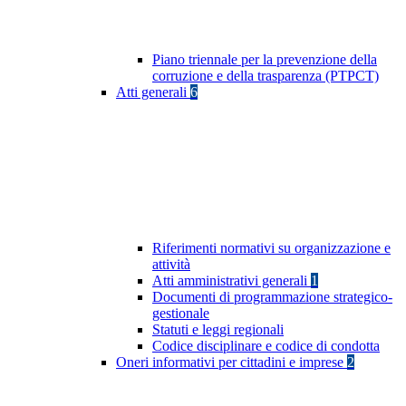
Piano triennale per la prevenzione della
corruzione e della trasparenza (PTPCT)
Atti generali
6
Riferimenti normativi su organizzazione e
attività
Atti amministrativi generali
1
Documenti di programmazione strategico-
gestionale
Statuti e leggi regionali
Codice disciplinare e codice di condotta
Oneri informativi per cittadini e imprese
2