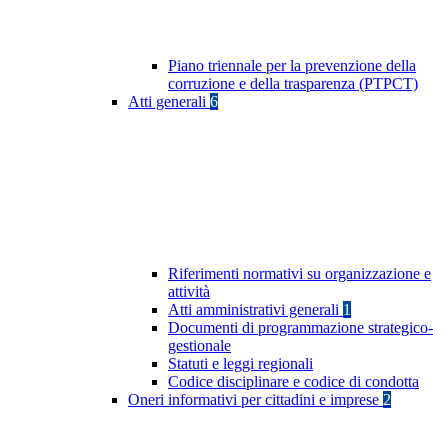
Piano triennale per la prevenzione della
corruzione e della trasparenza (PTPCT)
Atti generali
6
Riferimenti normativi su organizzazione e
attività
Atti amministrativi generali
1
Documenti di programmazione strategico-
gestionale
Statuti e leggi regionali
Codice disciplinare e codice di condotta
Oneri informativi per cittadini e imprese
2