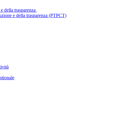
 e della trasparenza
ruzione e della trasparenza (PTPCT)
ività
stionale