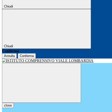
Chiudi
Chiudi
Conferma
Annulla
Conferma
close