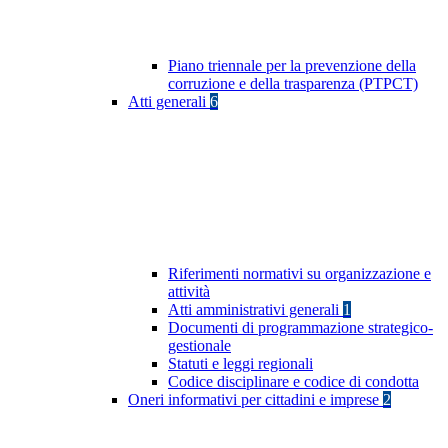
Piano triennale per la prevenzione della
corruzione e della trasparenza (PTPCT)
Atti generali
6
Riferimenti normativi su organizzazione e
attività
Atti amministrativi generali
1
Documenti di programmazione strategico-
gestionale
Statuti e leggi regionali
Codice disciplinare e codice di condotta
Oneri informativi per cittadini e imprese
2