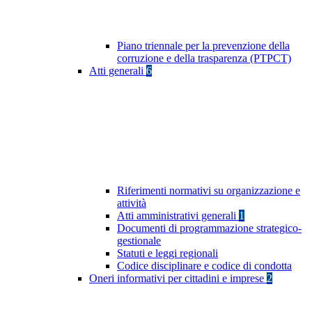
Piano triennale per la prevenzione della
corruzione e della trasparenza (PTPCT)
Atti generali
6
Riferimenti normativi su organizzazione e
attività
Atti amministrativi generali
1
Documenti di programmazione strategico-
gestionale
Statuti e leggi regionali
Codice disciplinare e codice di condotta
Oneri informativi per cittadini e imprese
2