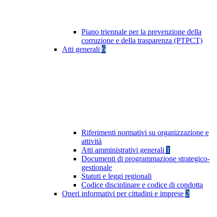
Piano triennale per la prevenzione della
corruzione e della trasparenza (PTPCT)
Atti generali
6
Riferimenti normativi su organizzazione e
attività
Atti amministrativi generali
1
Documenti di programmazione strategico-
gestionale
Statuti e leggi regionali
Codice disciplinare e codice di condotta
Oneri informativi per cittadini e imprese
2