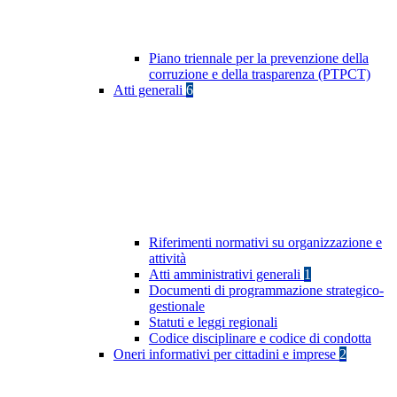
Piano triennale per la prevenzione della
corruzione e della trasparenza (PTPCT)
Atti generali
6
Riferimenti normativi su organizzazione e
attività
Atti amministrativi generali
1
Documenti di programmazione strategico-
gestionale
Statuti e leggi regionali
Codice disciplinare e codice di condotta
Oneri informativi per cittadini e imprese
2