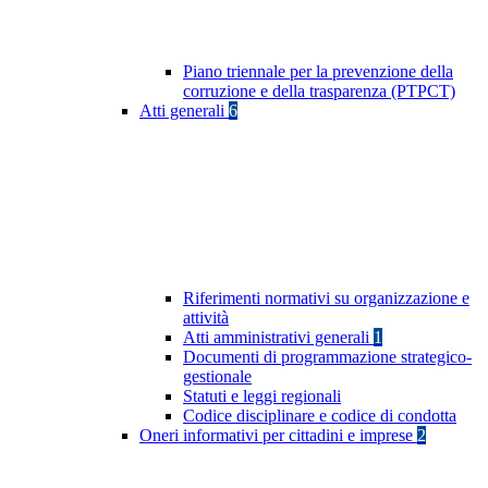
Piano triennale per la prevenzione della
corruzione e della trasparenza (PTPCT)
Atti generali
6
Riferimenti normativi su organizzazione e
attività
Atti amministrativi generali
1
Documenti di programmazione strategico-
gestionale
Statuti e leggi regionali
Codice disciplinare e codice di condotta
Oneri informativi per cittadini e imprese
2