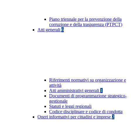
Piano triennale per la prevenzione della
corruzione e della trasparenza (PTPCT)
Atti generali
6
Riferimenti normativi su organizzazione e
attività
Atti amministrativi generali
1
Documenti di programmazione strategico-
gestionale
Statuti e leggi regionali
Codice disciplinare e codice di condotta
Oneri informativi per cittadini e imprese
2