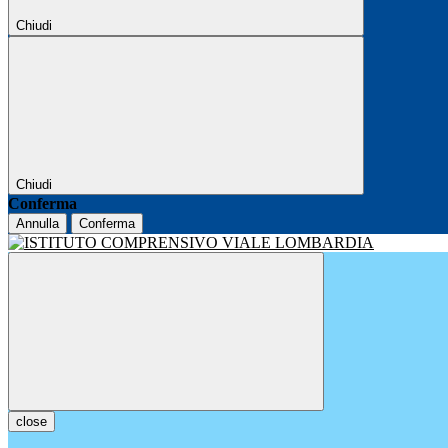
Chiudi
Chiudi
Conferma
Annulla
Conferma
close