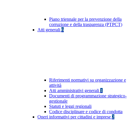
Piano triennale per la prevenzione della
corruzione e della trasparenza (PTPCT)
Atti generali
6
Riferimenti normativi su organizzazione e
attività
Atti amministrativi generali
1
Documenti di programmazione strategico-
gestionale
Statuti e leggi regionali
Codice disciplinare e codice di condotta
Oneri informativi per cittadini e imprese
2