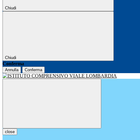
Chiudi
Chiudi
Conferma
Annulla
Conferma
close