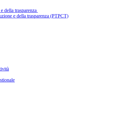
 e della trasparenza
ruzione e della trasparenza (PTPCT)
ività
stionale