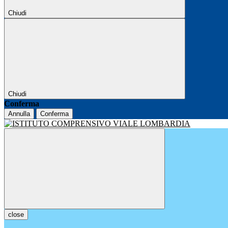
Chiudi
Chiudi
Conferma
Annulla
Conferma
close