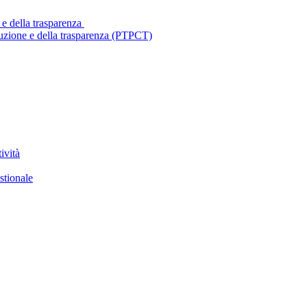
 e della trasparenza
ruzione e della trasparenza (PTPCT)
ività
stionale